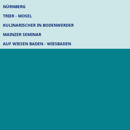
NÜRNBERG
TRIER - MOSEL
KULINARISCHER IN BODENWERDER
MAINZER SEMINAR
AUF WIESEN BADEN - WIESBADEN
ELTVILLE / RHEIN
IN DER VULKANEIFEL
IM ALTMÜHLTAL
AACHEN UND DER DOM
HAMMINKELN
GÖTTINGEN
LEMGO
VILLA HAUSMANN - MOSEL
IMMER WIEDER MOSEL