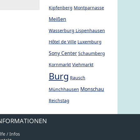
Kipfenberg
Montparnasse
Meißen
Wasserburg Lispenhausen
Hôtel de Ville
Luxemburg
Sony Center
Schaumberg
Kornmarkt
Viehmarkt
Burg
Rausch
Monschau
Münchhausen
Reichstag
NFORMATIONEN
lfe / Infos