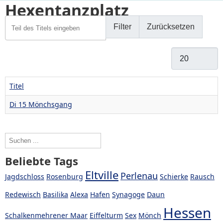
Hexentanzplatz
Teil des Titels eingeben
Filter
Zurücksetzen
Anzeige #
Titel
Di 15 Mönchsgang
Beliebte Tags
Eltville
Perlenau
Jagdschloss
Rosenburg
Schierke
Rausch
Redewisch
Basilika
Alexa
Hafen
Synagoge
Daun
Hessen
Schalkenmehrener Maar
Eiffelturm
Sex
Mönch